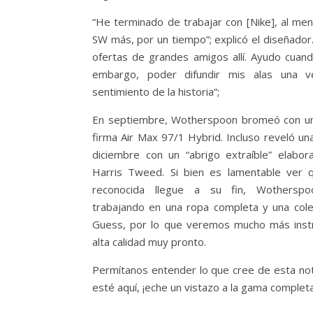
“He terminado de trabajar con [Nike], al me
SW más, por un tiempo”; explicó el diseñador
ofertas de grandes amigos allí. Ayudo cuan
embargo, poder difundir mis alas una 
sentimiento de la historia”;
En septiembre, Wotherspoon bromeó con una
firma Air Max 97/1 Hybrid. Incluso reveló u
diciembre con un “abrigo extraíble” elabo
Harris Tweed. Si bien es lamentable ver q
reconocida llegue a su fin, Wotherspo
trabajando en una ropa completa y una colec
Guess, por lo que veremos mucho más instr
alta calidad muy pronto.
Permítanos entender lo que cree de esta not
esté aquí, ¡eche un vistazo a la gama completa