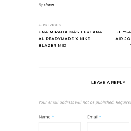
By
clover
PREVIOUS
UNA MIRADA MÁS CERCANA
EL "S
AL READYMADE X NIKE
AIR J
BLAZER MID
LEAVE A REPLY
Your email address will not be published.
Require
Name
*
Email
*